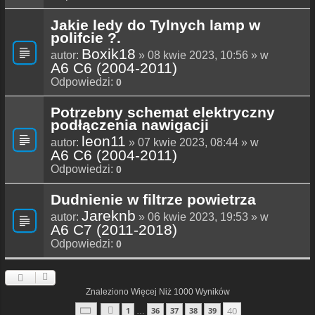
Jakie ledy do Tylnych lamp w
polifcie ?.
Boxik18
autor:
» 08 kwie 2023, 10:56 » w
A6 C6 (2004-2011)
Odpowiedzi:
0
Potrzebny schemat elektryczny
podłączenia nawigacji
leon11
autor:
» 07 kwie 2023, 08:44 » w
A6 C6 (2004-2011)
Odpowiedzi:
0
Dudnienie w filtrze powietrza
Jareknb
autor:
» 06 kwie 2023, 19:53 » w
A6 C7 (2011-2018)
Odpowiedzi:
0
Znaleziono Więcej Niż 1000 Wyników
Strona
40
Z
40
40
1
36
37
38
39
…
Poprzednia