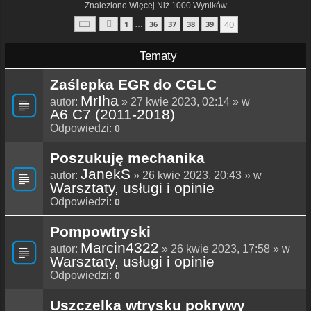
Znaleziono Więcej Niż 1000 Wyników
Strona
40
Z
40
40
1
36
37
38
39
…
Poprzednia
Tematy
Zaślepka EGR do CGLC
MrIha
autor:
» 27 kwie 2023, 02:14 » w
A6 C7 (2011-2018)
Odpowiedzi:
0
Poszukuję mechanika
JanekS
autor:
» 26 kwie 2023, 20:43 » w
Warsztaty, usługi i opinie
Odpowiedzi:
0
Pompowtryski
Marcin4322
autor:
» 26 kwie 2023, 17:58 » w
Warsztaty, usługi i opinie
Odpowiedzi:
0
Uszczelka wtrysku pokrywy