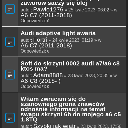
zaworow saczy się olej
Pawlo1276
autor:
» 25 kwie 2023, 06:02 » w
A6 C7 (2011-2018)
Odpowiedzi:
0
Audi adaptive light awaria
Fortri
autor:
» 24 kwie 2023, 01:19 » w
A6 C7 (2011-2018)
Odpowiedzi:
0
Soft do skrzyni 0002 audi a7/a6 c8
ktos ma?
Adam8888
autor:
» 23 kwie 2023, 20:35 » w
A6 C8 (2018- )
Odpowiedzi:
0
Witam zwracam się do
szanownego grona znawców
odnośnie informacji na temat
swapu skrzyni 6b do mojego a6 c5
1.8TQ
Szybki jak wiatr
autor:
» 23 kwie 2023, 17:56