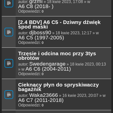
grzmi
autor:
» 18 kwie 2023, 17:08 » w
A6 C8 (2018- )
Odpowiedzi:
0
[2.4 BDV] A6 C5 - Dziwny dźwięk
spod maski
djboss90
autor:
» 18 kwie 2023, 12:17 » w
A6 C5 (1997-2005)
Odpowiedzi:
0
Trzęsie i odcina moc przy 3tys
obrotów
Swedengarage
autor:
» 18 kwie 2023, 00:13
A6 C6 (2004-2011)
» w
Odpowiedzi:
0
Cieknący płyn do spryskiwaczy
bagażnik
Waka23666
autor:
» 16 kwie 2023, 20:07 » w
A6 C7 (2011-2018)
Odpowiedzi:
0